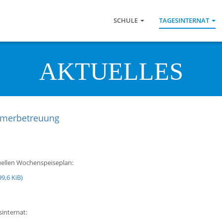
Navigation
überspringen
SCHULE
TAGESINTERNAT
AKTUELLES
merbetreuung
tuellen Wochenspeiseplan:
99,6 KiB)
internat: